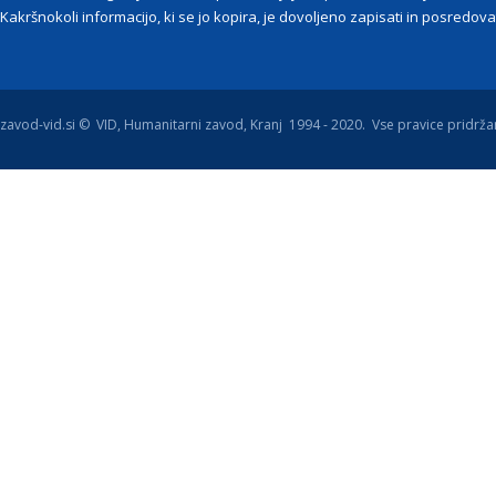
Kakršnokoli informacijo, ki se jo kopira, je dovoljeno zapisati in posredovat
zavod-vid.si © VID, Humanitarni zavod, Kranj 1994 - 2020. Vse pravice pridrža