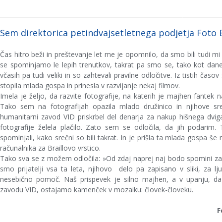
Sem direktorica petindvajsetletnega podjetja Foto B
Čas hitro beži in preštevanje let me je opomnilo, da smo bili tudi m
se spominjamo le lepih trenutkov, takrat pa smo se, tako kot danes,
včasih pa tudi veliki in so zahtevali pravilne odločitve. Iz tistih ča
stopila mlada gospa in prinesla v razvijanje nekaj filmov.
Imela je željo, da razvite fotografije, na katerih je majhen fantek 
Tako sem na fotografijah opazila mlado družinico in njihove sr
humanitarni zavod VID priskrbel del denarja za nakup hišnega dvigal
fotografije želela plačilo. Zato sem se odločila, da jih podarim
spominjali, kako srečni so bili takrat. In je prišla ta mlada gospa še
računalnika za Braillovo vrstico.
Tako sva se z možem odločila: »Od zdaj naprej naj bodo spomini za s
smo prijatelji vsa ta leta, njihovo delo pa zapisano v sliki, za lj
nesebično pomoč. Naš prispevek je silno majhen, a v upanju, 
zavodu VID, ostajamo kamenček v mozaiku: človek-človeku.
F