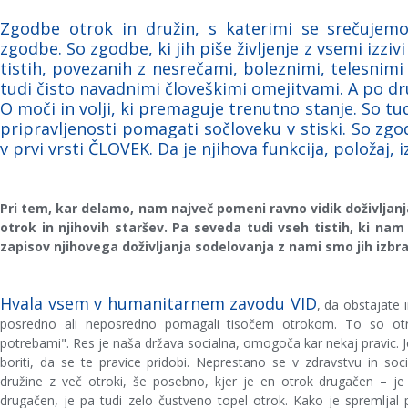
Zgodbe otrok in družin, s katerimi se srečujem
zgodbe. So zgodbe, ki jih piše življenje z vsemi izz
tistih, povezanih z nesrečami, boleznimi, telesnimi
tudi čisto navadnimi človeškimi omejitvami.
A po dr
O moči in volji, ki premaguje trenutno stanje. So t
pripravljenosti pomagati sočloveku v stiski. So zgo
v prvi vrsti ČLOVEK. Da je njihova funkcija, položaj, 
Pri tem, kar delamo, nam največ pomeni ravno vidik doživljanja
otrok in njihovih staršev. Pa seveda tudi vseh tistih, ki n
zapisov njihovega doživljanja sodelovanja z nami smo jih izbral
Hvala vsem v humanitarnem zavodu VID
, da obstajate 
posredno ali neposredno pomagali tisočem otrokom. To so otro
potrebami". Res je naša država socialna, omogoča kar nekaj pravic. J
boriti, da se te pravice pridobi. Neprestano se v zdravstvu in soci
družine z več otroki, še posebno, kjer je en otrok drugačen – j
drugačen, je pa tudi zelo čustveno topel otrok. Kako je spremljal