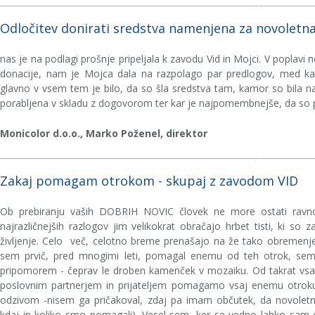
Odločitev donirati sredstva namenjena za novoletn
nas je na podlagi prošnje pripeljala k zavodu Vid in Mojci. V poplavi 
donacije, nam je Mojca dala na razpolago par predlogov, med kat
glavno v vsem tem je bilo, da so šla sredstva tam, kamor so bila na
porabljena v skladu z dogovorom ter kar je najpomembnejše, da so p
Monicolor d.o.o., Marko Poženel, direktor
Zakaj pomagam otrokom - skupaj z zavodom VID
Ob prebiranju vaših DOBRIH NOVIC človek ne more ostati ravno
najrazličnejših razlogov jim velikokrat obračajo hrbet tisti, ki so 
življenje. Celo več, celotno breme prenašajo na že tako obremenjene
sem prvič, pred mnogimi leti, pomagal enemu od teh otrok, sem vi
pripomorem - čeprav le droben kamenček v mozaiku. Od takrat vsa
poslovnim partnerjem in prijateljem pomagamo vsaj enemu otroku
odzivom -nisem ga pričakoval, zdaj pa imam občutek, da novolet
kdaj in koliko smo pomagali). Vesel sem, ker se vedno lahko sa