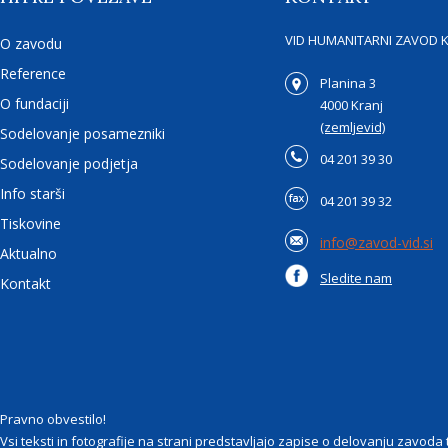
VID HUMANITARNI ZAVOD 
O zavodu
Reference
Planina 3
O fundaciji
4000 Kranj
(zemljevid)
Sodelovanje posamezniki
04 201 39 30
Sodelovanje podjetja
Info starši
04 201 39 32
Tiskovine
info@zavod-vid.si
Aktualno
Sledite nam
Kontakt
Pravno obvestilo!
Vsi teksti in fotografije na strani predstavljajo zapise o delovanju zavod