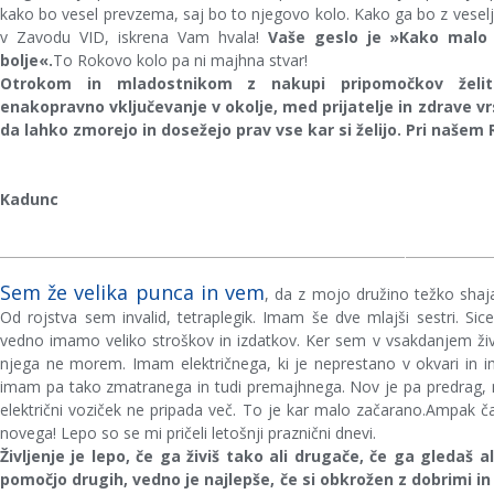
kako bo vesel prevzema, saj bo to njegovo kolo. Kako ga bo z veselje
v Zavodu VID, iskrena Vam hvala!
Vaše geslo je »Kako malo 
bolje«.
To Rokovo kolo pa ni majhna stvar!
Otrokom in mladostnikom z nakupi pripomočkov želit
enakopravno vključevanje v okolje, med prijatelje in zdrave vr
da lahko zmorejo in dosežejo prav vse kar si želijo. Pri našem
Rokova starša Anto
Kadunc
Sem že velika punca in vem
, da z mojo družino težko s
Od rojstva sem invalid, tetraplegik. Imam še dve mlajši sestri. S
vedno imamo veliko stroškov in izdatkov. Ker sem v vsakdanjem živl
njega ne morem. Imam električnega, ki je neprestano v okvari in 
imam pa tako zmatranega in tudi premajhnega. Nov je pa predrag, n
električni voziček ne pripada več. To je kar malo začarano.Ampak 
novega! Lepo so se mi pričeli letošnji praznični dnevi.
Življenje je lepo, če ga živiš tako ali drugače, če ga gledaš ali
pomočjo drugih, vedno je najlepše, če si obkrožen z dobrimi in p