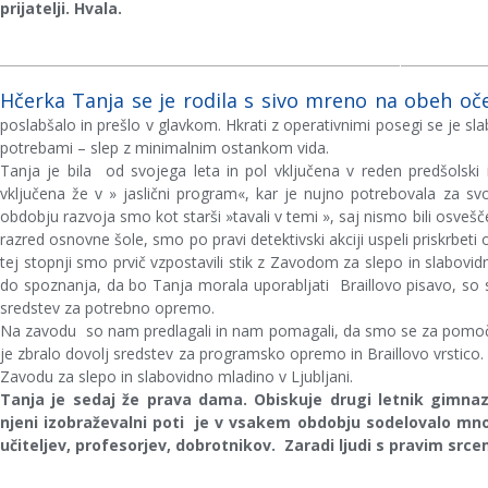
prijatelji. Hvala.
Hčerka Tanja se je rodila s sivo mreno na obeh oč
poslabšalo in prešlo v glavkom. Hkrati z operativnimi posegi se je sla
potrebami – slep z minimalnim ostankom vida.
Tanja je bila od svojega leta in pol vključena v reden predšolski i
vključena že v » jaslični program«, kar je nujno potrebovala za svo
obdobju razvoja smo kot starši »tavali v temi », saj nismo bili osvešč
razred osnovne šole, smo po pravi detektivski akciji uspeli priskrbe
tej stopnji smo prvič vzpostavili stik z Zavodom za slepo in slabovi
do spoznanja, da bo Tanja morala uporabljati Braillovo pisavo, so s
sredstev za potrebno opremo.
Na zavodu so nam predlagali in nam pomagali, da smo se za pomoč 
je zbralo dovolj sredstev za programsko opremo in Braillovo vrstico.
Zavodu za slepo in slabovidno mladino v Ljubljani.
Tanja je sedaj že prava dama. Obiskuje drugi letnik gimnaz
njeni izobraževalni poti je v vsakem obdobju sodelovalo mnog
učiteljev, profesorjev, dobrotnikov. Zaradi ljudi s pravim srcem 